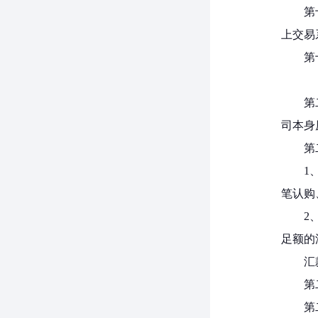
第
上交易
第
第
司本身
第
1
笔认购
2
足额的
汇
第
第