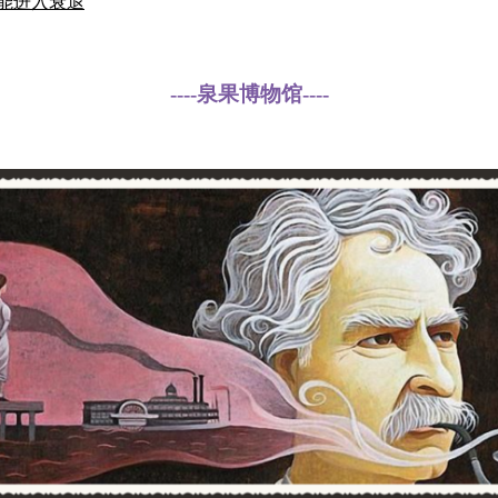
可能进入衰退
----泉果博物馆----