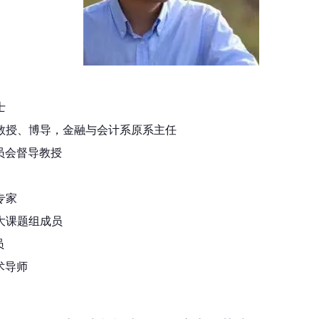
士
身教授、博导，金融与会计系原系主任
委员会督导教授
专家
大课题组成员
员
术导师