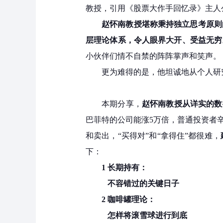
教授，引用《股票大作手回忆录》主人公杰西
赵怀南教授堪称秉持独立思考原则
层理论体系，令人眼界大开、受益无穷
小伙伴们情不自禁的阵阵掌声和笑声。
更为难得的是，他坦诚地从个人研
本期分享，
赵怀南教授从详实的数
巴菲特的公司能涨5万倍，普通投资者
和卖出，“买得对”和“拿得住”都很难，
下：
1 长期持有：
不容错过的关键日子
2 咖啡罐理论：
怎样将滚雪球进行到底