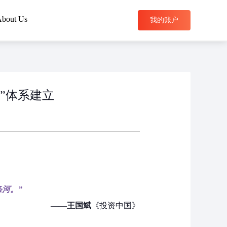
bout Us
我的账户
搜索
币”体系建立
条河。
”
——
王国斌
《投资中国》