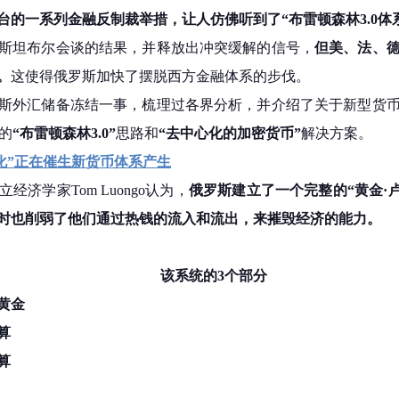
台的一系列金融反制裁举措，让人仿佛听到了“布雷顿森林3.0体
斯坦布尔会谈的结果，并释放出冲突缓解的信号，
但美、法、
。
这使得俄罗斯加快了摆脱西方金融体系的步伐。
斯外汇储备冻结一事，梳理过各界分析，并介绍了关于新型货
案的
“布雷顿森林3.0”
思路和
“去中心化的加密货币”
解决方案。
化”正在催生新货币体系产生
济学家Tom Luongo认为，
俄罗斯建立了一个完整的“黄金·卢
时也削弱了他们通过热钱的流入和流出，来摧毁经济的能力。
该系统的3个部分
黄金
算
算