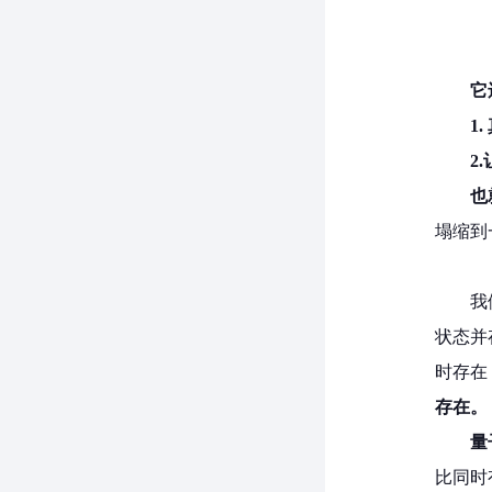
它
1
2
也
塌缩到
我
状态并
时存在
存在。
量
比同时