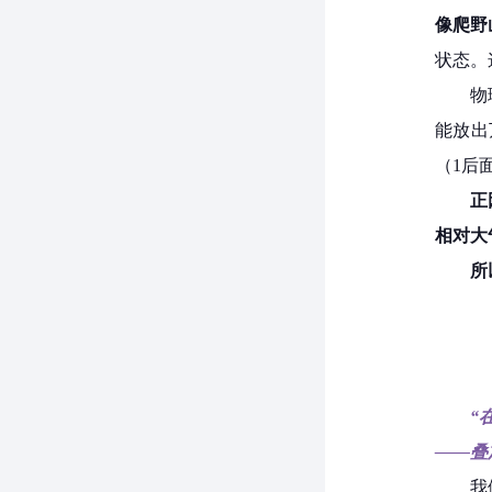
像爬野
状态。
物
能放出万
（1后
正
相对大
所
“
——叠
我