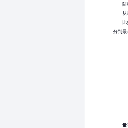
陆
从
比
分到最
量