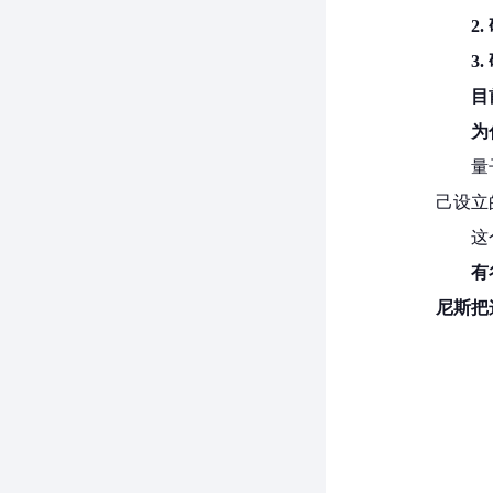
2
3
目
为
量
己设立
这
有
尼斯把