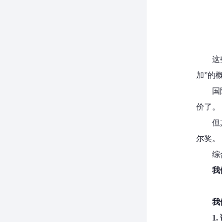
这
加”的
国
价了。
但
尔奖。
综
我
我
1