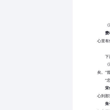
《
费
心里有
下
《
矣。”
“
宋
心到那
朱