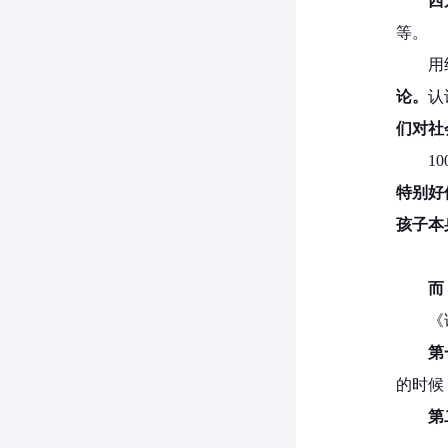
西
等。
用
论。
认
们对社
1
特别好
孩子本
而
《
第
的时候
第