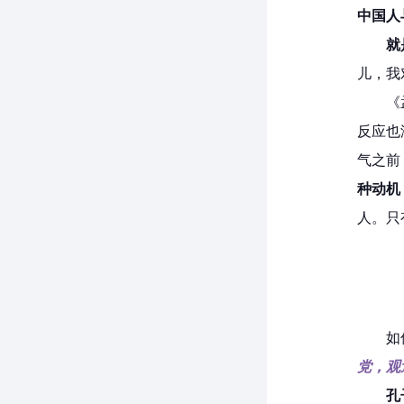
中国人
就
儿，我
《
反应也
气之前
种动机
人。只
如
党，观
孔