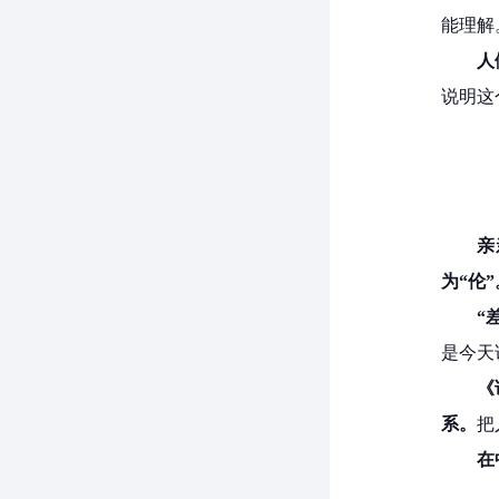
能理解
人
说明这
亲
为“伦”
“
是今天
《
系。
把
在