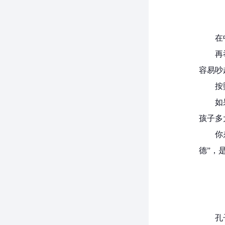
在
再
容易吵
按
如
孩子多
你
德”，
孔