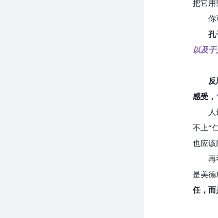
把它用
你
孔
以及于
反
感受，
人
不上“
也应该
再
是美德
任，而