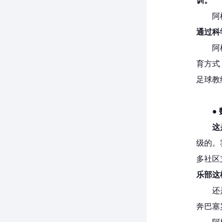
训。
阿
通过科
阿
育方式
足球教
●
这
级的。
多社区
乐部这
还
奔巴塞