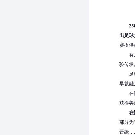
2
出足球
赛提供
有
验传承
足
早就融
在
获得美
在
部分为
晋级，