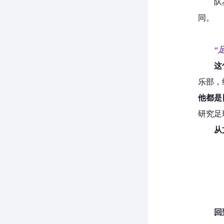
队
同。
“
这
乐部，
他都是
研究足
从
回