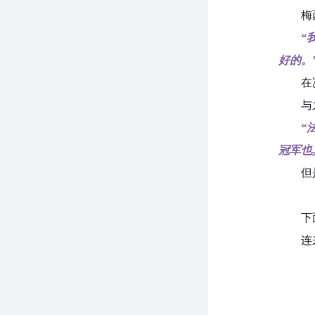
梅
“
好的。
在
与
“
冠军也
但
下
连