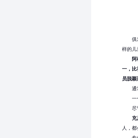
俱
样的儿
阿
一，比
员脱颖
通
一
尽
充
人，都
专