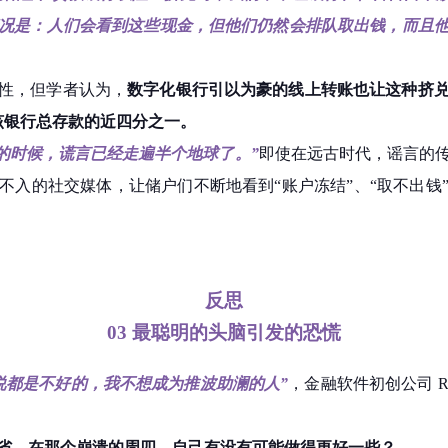
况是：人们会看到这些现金，但他们仍然会排队取出钱，而且
性，但学者认为，
数字化银行引以为豪的线上转账也让这种挤
该银行总存款的近四分之一。
的时候，谎言已经走遍半个地球了。”
即使在远古时代，谣言的
不入的社交媒体，让储户们不断地看到“账户冻结”、“取不出钱
反思
03
最聪明的头脑引发的恐慌
说都是不好的，我不想成为推波助澜的人”
，金融软件初创公司 Run
省，在那个崩溃的周四，自己有没有可能做得更好一些？