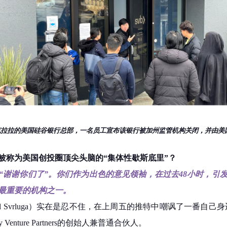
圣克拉拉的美国硅谷银行总部，一名员工宣布该银行被加州监管机构关闭，并由美
，被称为美国创投圈顶尖头脑的“集体性歇斯底里”？
“谢谢你们了”。你们作为出色的意见领袖，在过去48小时，引
最重要的机构之一。
d Svrluga）实在是忍不住，在上周五的推特中嘲讽了一番自己
enture Partners的创始人兼普通合伙人。