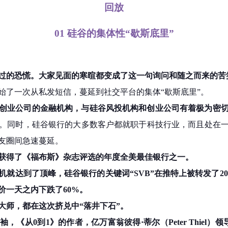
回放
01
硅谷的集体性“歇斯底里”
有过的恐慌。大家见面的寒暄都变成了这一句询问和随之而来的苦
始了一次从私发短信，蔓延到社交平台的集体“歇斯底里”。
创业公司的金融机构，与硅谷风投机构和创业公司有着极为密
。同时，硅谷银行的大多数客户都就职于科技行业，而且处在
友圈间急速蔓延。
获得了《福布斯》杂志评选的年度全美最佳银行之一。
机就达到了顶峰，硅谷银行的关键词“SVB”在推特上被转发了2
价一天之内下跌了60%。
大师，都在这次挤兑中“落井下石”。
从0到1》的作者，亿万富翁彼得·蒂尔（Peter Thiel）领导的