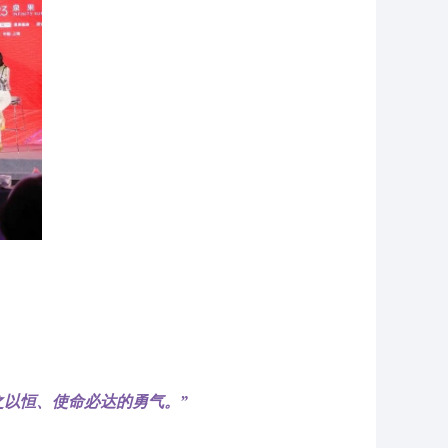
之以恒、使命必达的勇气。
”