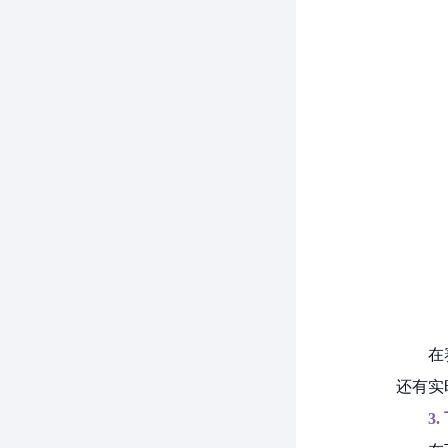
在
还有实
3