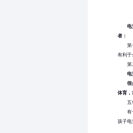
电
者：
第
有利于
第
电
很
体育，
五
有
孩子电