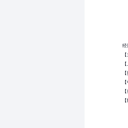
经
【
【
【
【
【
【