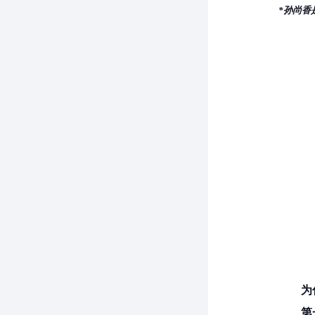
*孙尚香
为
第