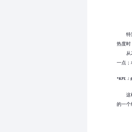
特
热度时
从
一点；
*KPL
这
的一个