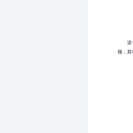
这
领，其