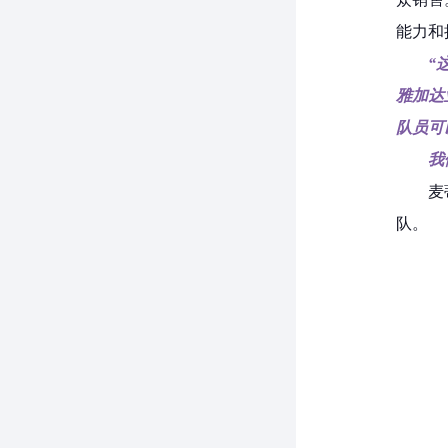
能力和
“
雅加达
队员可
我
麦
队。