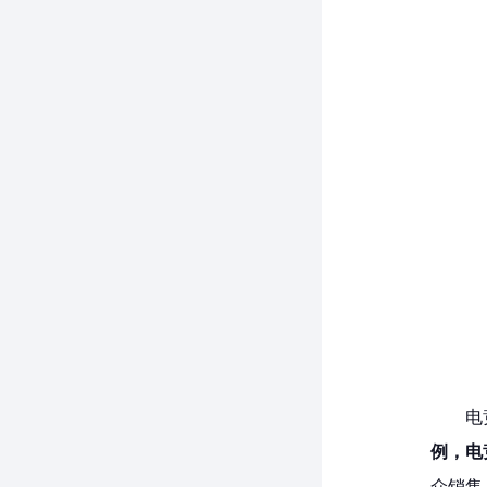
电
例，电
众销售