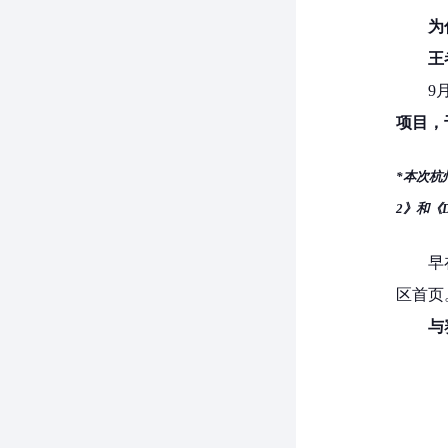
为
王
9
项目，
*本次杭
2》和《
早
区首页
与