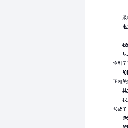
跟
电
我
从
拿到了
前
正相关
其
我
形成了
游
所