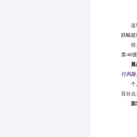
这
跌幅超
但
票/4
晨
行风险
个
百分点
面