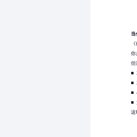
当
《
你
但
■
■
■
■
这