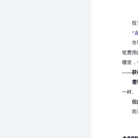
投
“
市
笔费用
哪里，
——获
需
一样。
但
而