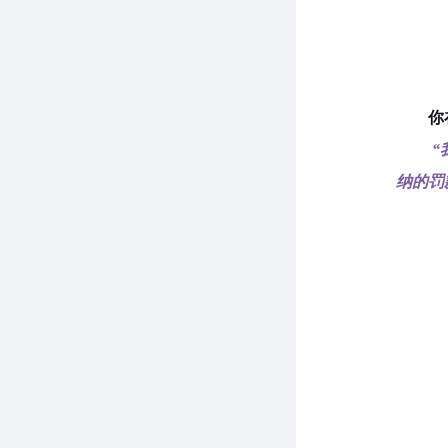
你
纳的罚