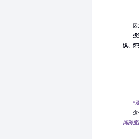
因
投
惧、怀
“
这
间跨度