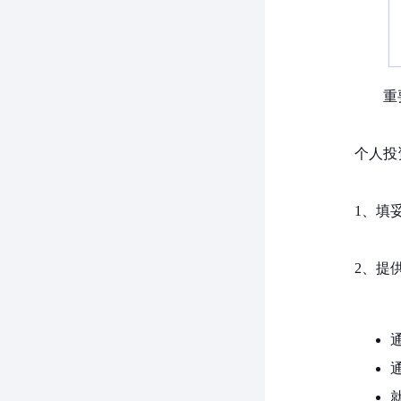
重
个人投
1、填
2、提