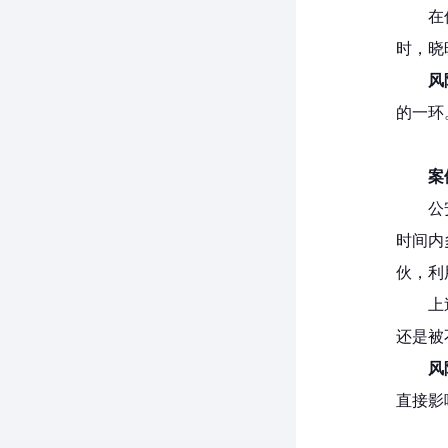
在
时，晓
风
的一环
案
公
时间内
伙，利
上
还是被
风
直接影