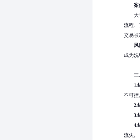
案
大
流程、
交易被
风
成为洗
三
1.
不可控
2.
3.
4.
流失。