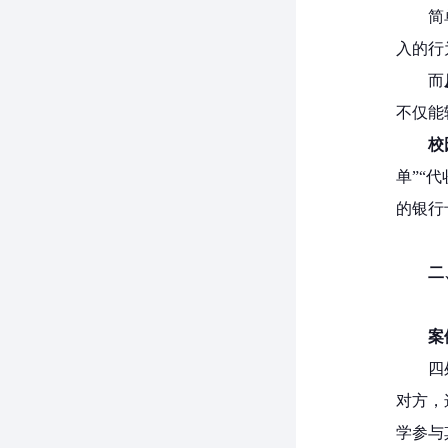
简
入的行
而
不仅能
校
单”“
的银行
二
案
四
对方，
学参与