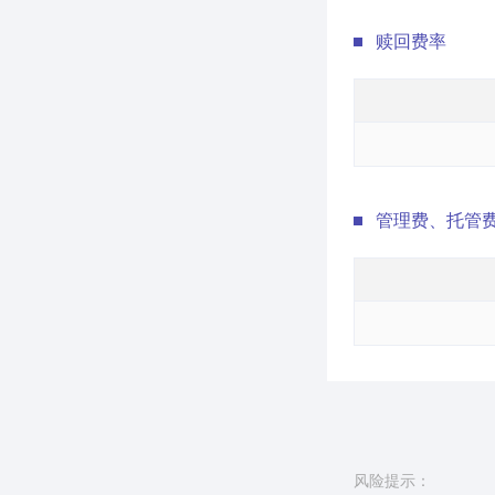
赎回费率
管理费、托管
风险提示：