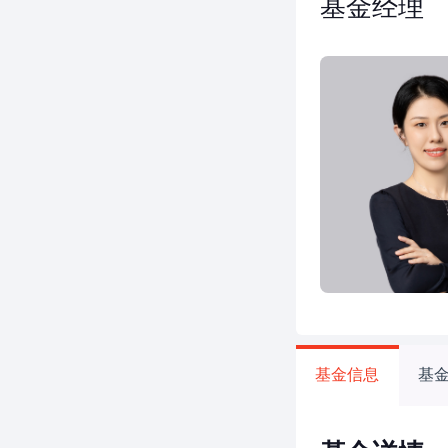
基金经理
基金信息
基