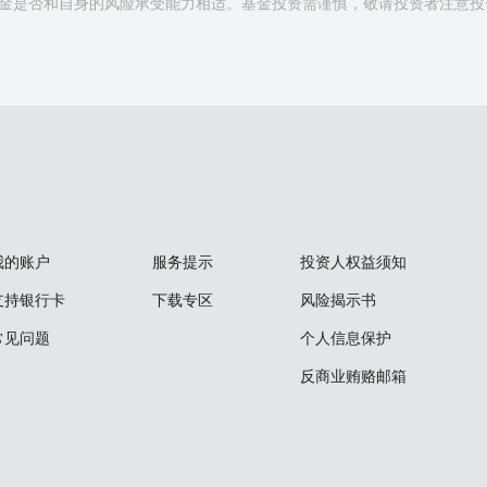
金是否和自身的风险承受能力相适。基金投资需谨慎，敬请投资者注意投
我的账户
服务提示
投资人权益须知
支持银行卡
下载专区
风险揭示书
常见问题
个人信息保护
反商业贿赂邮箱