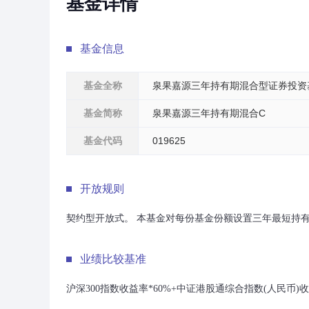
基金详情
基金信息
泉果嘉源三年持有期混合型证券投资
基金全称
泉果嘉源三年持有期混合C
基金简称
019625
基金代码
开放规则
契约型开放式。 本基金对每份基金份额设置三年最短持
业绩比较基准
沪深300指数收益率*60%+中证港股通综合指数(人民币)收