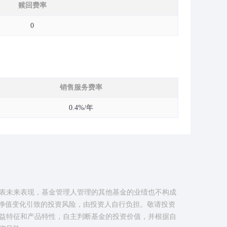
赎回费率
0
销售服务费率
0.4%/年
表未来表现，基金管理人管理的其他基金的业绩也不构成
金净值变化引致的投资风险，由投资人自行负担。敬请投资
益特征和产品特性，自主判断基金的投资价值，并根据自