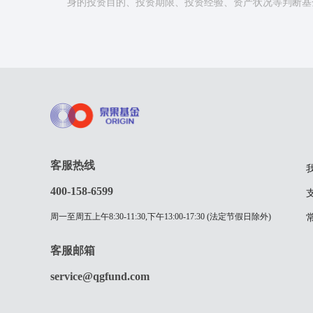
身的投资目的、投资期限、投资经验、资产状况等判断基
客服热线
400-158-6599
周一至周五上午8:30-11:30,下午13:00-17:30 (法定节假日除外)
客服邮箱
service@qgfund.com