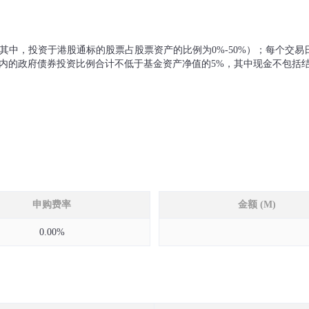
%（其中，投资于港股通标的股票占股票资产的比例为0%-50%）；每个
内的政府债券投资比例合计不低于基金资产净值的5%，其中现金不包括
申购费率
金额 (M)
0.00%