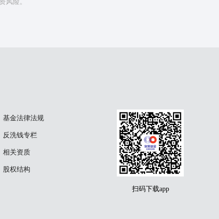
资风险。
基金法律法规
反洗钱专栏
相关资质
股权结构
扫码下载app